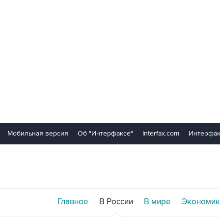
Мобильная версия
Об "Интерфаксе"
Interfax.com
Интерфак
Главное
В России
В мире
Экономик