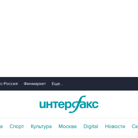
с-Россия
Финмаркет
Еще...
а
Спорт
Культура
Москва
Digital
Новости
С