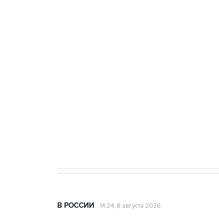
ФСБ сообщила о задержании в 
теракт на объекте Росгвардии
Беспилотные технологии и ИИ н
агрокомплексов
Социальная реклама, АНО «Национальные приоритеты».
И
Кабмин РФ разрешил до 1 июля 
бензина Евро 2, Евро 3, Евро 4
В РОССИИ
14:24, 8 августа 2026