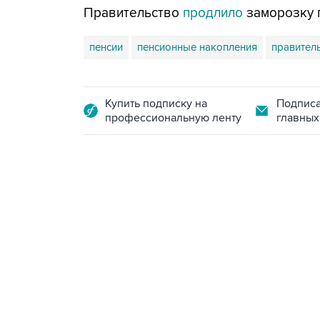
Правительство
продлило
заморозку п
пенсии
пенсионные накопления
правител
Купить подписку на
Подписа
профессиональную ленту
главных
17:05, 8 августа 2026