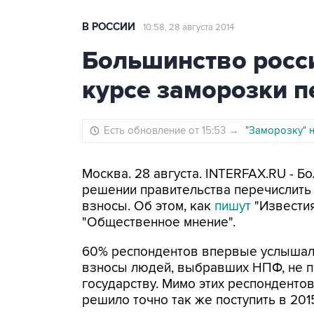
В РОССИИ
10:58, 28 августа 2014
Большинство росси
курсе заморозки 
Есть обновление от 15:53
→
"Заморозку" н
Москва. 28 августа. INTERFAX.RU - 
решении правительства перечислить
взносы. Об этом, как
пишут
"Известия
"Общественное мнение".
60% респондентов впервые услышали
взносы людей, выбравших НПФ, не п
государству. Мимо этих респондентов
решило точно так же поступить в 2015