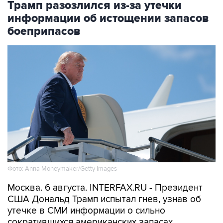
Трамп разозлился из-за утечки
информации об истощении запасов
боеприпасов
Фото: Anna Moneymaker/Getty Images
Москва. 6 августа. INTERFAX.RU - Президент
США Дональд Трамп испытал гнев, узнав об
утечке в СМИ информации о сильно
сократившихся американских запасах