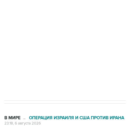
ФСБ сообщила о задержании в Приморье
подростков, готовивших теракт на объекте
Росгвардии
Как российские медицинские технологии
выходят на мировые рынки
Социальная реклама, АНО «Национальные приоритеты».
ИНН 7725383515 Erid: F7NfYUJCUneVdTRF8PRs
Аксенов сообщил о четвертом погибшем в
результате атаки ВСУ на Крым
В МИРЕ
ОПЕРАЦИЯ ИЗРАИЛЯ И США ПРОТИВ ИРАНА
→
23:18, 6 августа 2026