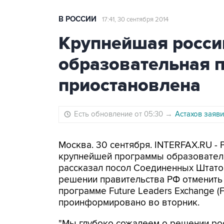
В РОССИИ
17:41, 30 сентября 2014
Крупнейшая росси
образовательная 
приостановлена
Есть обновление от 05:30
→
Астахов заяви
Москва. 30 сентября. INTERFAX.RU -
крупнейшей программы образовател
рассказал посол Соединенных Штато
решении правительства РФ отменить 
программе Future Leaders Exchange (
проинформировано во вторник.
"Мы глубоко сожалеем о решении рос