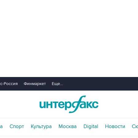
с-Россия
Финмаркет
Еще...
а
Спорт
Культура
Москва
Digital
Новости
С