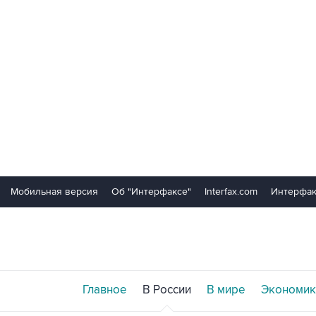
Мобильная версия
Об "Интерфаксе"
Interfax.com
Интерфак
Главное
В России
В мире
Экономик