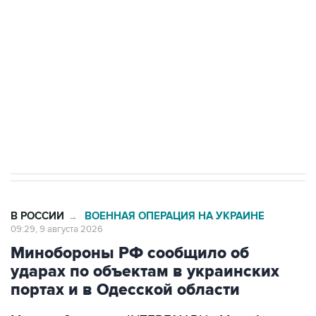
Беспилотные технологии и ИИ на службе у
электросетевых объектов и агрокомплексов
Социальная реклама, АНО «Национальные приоритеты».
ИНН 7725383515 Erid: F7NfYUJCUneVdwcydK6A
Кабмин РФ разрешил до 1 июля 2027 года
импорт, выпуск и обращение бензина Евро 2,
Евро 3, Евро 4
В РОССИИ
ВОЕННАЯ ОПЕРАЦИЯ НА УКРАИНЕ
→
09:29, 9 августа 2026
Минобороны РФ сообщило об
ударах по объектам в украинских
портах и в Одесской области