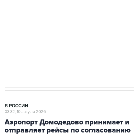
до пяти
Беспилотные технологии и ИИ на службе у
электросетевых объектов и агрокомплексов
Социальная реклама, АНО «Национальные приоритеты».
ИНН 7725383515 Erid: F7NfYUJCUneVdwcydK6A
Путин вывел "Шереметьево" из
стратегического списка с целью снять
препятствие для приватизации
В РОССИИ
03:32, 10 августа 2026
Аэропорт Домодедово принимает и
отправляет рейсы по согласованию