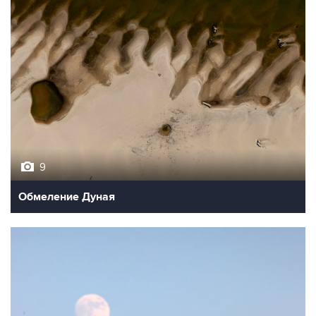
9
Обмеление Дуная