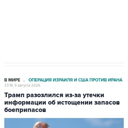
Как российские медицинские технологии
выходят на мировые рынки
Социальная реклама, АНО «Национальные приоритеты».
ИНН 7725383515 Erid: F7NfYUJCUneVdTRF8PRs
Число погибших при атаке БПЛА под
Геленджиком выросло до шести
В МИРЕ
ОПЕРАЦИЯ ИЗРАИЛЯ И США ПРОТИВ ИРАНА
→
23:18, 6 августа 2026
Трамп разозлился из-за утечки
информации об истощении запасов
боеприпасов