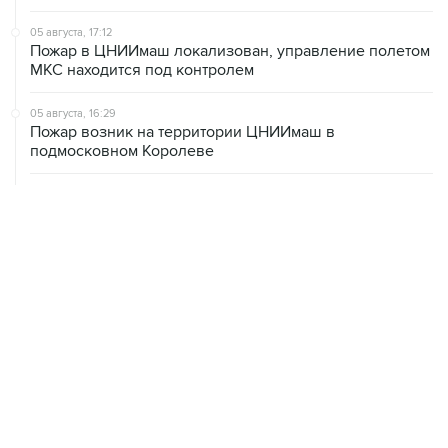
05 августа, 17:12
Пожар в ЦНИИмаш локализован, управление полетом
МКС находится под контролем
05 августа, 16:29
Пожар возник на территории ЦНИИмаш в
подмосковном Королеве
05 августа, 16:15
В Домодедово проверят состояние водных объектов
после повреждения склада бытовой химии
05 августа, 16:10
Неизвестность в части бюджета не позволяет ЦБ
уверенно говорить о скором допснижении ставки
05 августа, 15:24
В Иркутской области экипаж пропавшей Cessna
вышел на связь