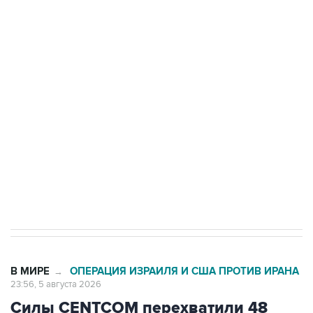
Путин сообщил о решении сосредоточить в
одних руках все службы тыла Минобороны
Как российские медицинские технологии
выходят на мировые рынки
Социальная реклама, АНО «Национальные приоритеты».
ИНН 7725383515 Erid: F7NfYUJCUneVdTRF8PRs
Трамп заявил, что переговоры с Ираном
начнутся в понедельник
В МИРЕ
ОПЕРАЦИЯ ИЗРАИЛЯ И США ПРОТИВ ИРАНА
→
23:56, 5 августа 2026
Силы CENTCOM перехватили 48