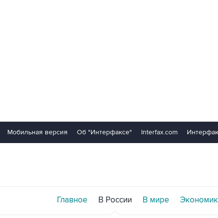
Мобильная версия
Об "Интерфаксе"
Interfax.com
Интерфак
Главное
В России
В мире
Экономик