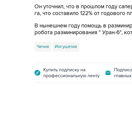
Он уточнил, что в прошлом году са
га, что составило 122% от годового п
В нынешнем году помощь в разминиро
робота разминирования " Уран-6", ко
Чечня
Ингушетия
Купить подписку на
Подписа
профессиональную ленту
главных
21:05, 5 августа 2026