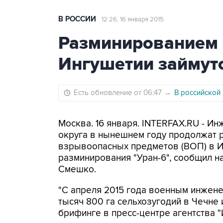
В РОССИИ
12:26, 16 января 2015
Разминированием 
Ингушетии займут
Есть обновление от 06:47
→
В российской
Москва. 16 января. INTERFAX.RU - 
округа в нынешнем году продолжат р
взрывоопасных предметов (ВОП) в Ин
разминирования "Уран-6", сообщил 
Смешко.
"С апреля 2015 года военным инжен
тысяч 800 га сельхозугодий в Чечне 
брифинге в пресс-центре агентства 