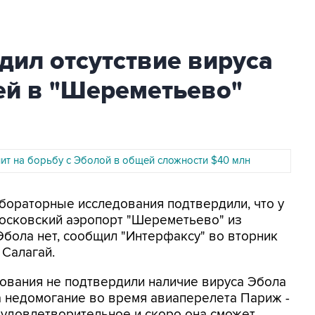
ил отсутствие вируса
й в "Шереметьево"
ит на борьбу с Эболой в общей сложности $40 млн
абораторные исследования подтвердили, что у
осковский аэропорт "Шереметьево" из
Эбола нет, сообщил "Интерфаксу" во вторник
 Салагай.
вания не подтвердили наличие вируса Эбола
а недомогание во время авиаперелета Париж -
 удовлетворительное и скоро она сможет