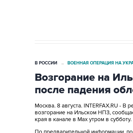
Кабмин РФ разрешил до 1 июля 
бензина Евро 2, Евро 3, Евро 4
В РОССИИ
ВОЕННАЯ ОПЕРАЦИЯ НА УКР
→
Возгорание на Ил
после падения об
Москва. 8 августа. INTERFAX.RU - В
возгорание на Ильском НПЗ, сообща
края в канале в Max утром в субботу.
По предварительной информации, по