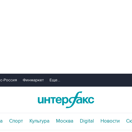
с-Россия
Финмаркет
Еще...
а
Спорт
Культура
Москва
Digital
Новости
С