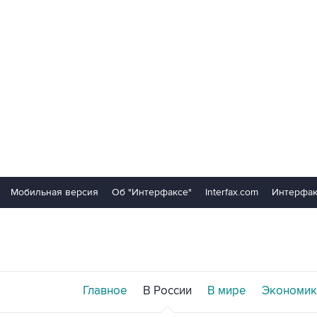
Мобильная версия
Об "Интерфаксе"
Interfax.com
Интерфак
Главное
В России
В мире
Экономик