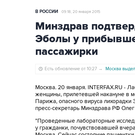
В РОССИИ
09:18, 20 января 2015
Минздрав подтверд
Эболы у прибывше
пассажирки
Есть обновление от 10:27
→
Москва выдел
Москва. 20 января. INTERFAX.RU - Л
женщины, прилетевшей накануне в м
Парижа, опасного вируса лихорадки 
пресс-секретарь Минздрава РФ Олег
"Проведенные лабораторные исследо
у гражданки, почувствовавшей вчер
Москва. Сейчас состояние пациентки