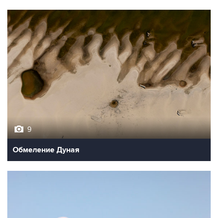
9
Обмеление Дуная