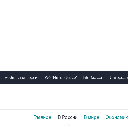
Мобильная версия
Об "Интерфаксе"
Interfax.com
Интерфак
Главное
В России
В мире
Экономик