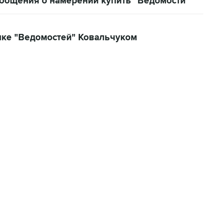
ообщения о намерении купить "Ведомости"
пке "Ведомостей" Ковальчуком