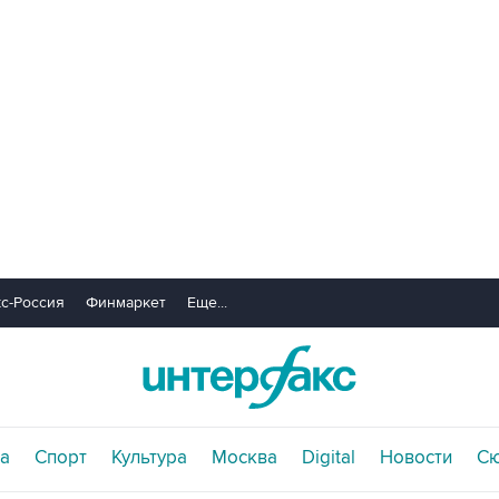
с-Россия
Финмаркет
Еще...
а
Спорт
Культура
Москва
Digital
Новости
С