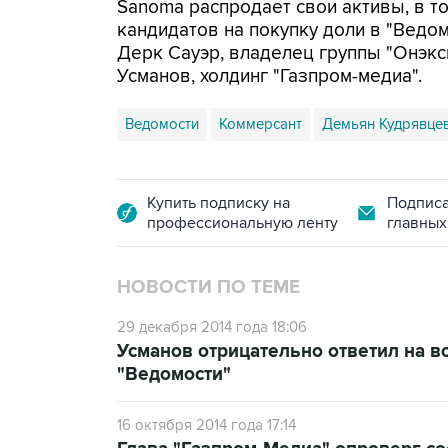
Sanoma распродает свои активы, в т
кандидатов на покупку доли в "Ведо
Дерк Сауэр, владелец группы "Онэк
Усманов, холдинг "Газпром-медиа".
Ведомости
Коммерсант
Демьян Кудрявце
Купить подписку на
Подписа
профессиональную ленту
главных
НОВОСТИ ПО ТЕМЕ
29 декабря 2014 года 18:06
Усманов отрицательно ответил на в
"Ведомости"
16 октября 2014 года 17:14