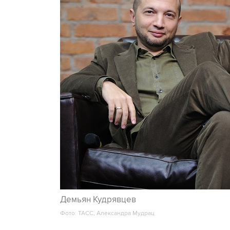
Демьян Кудрявцев
Фото: ТАСС, Александра Мудрац