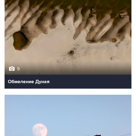
9
Обмеление Дуная