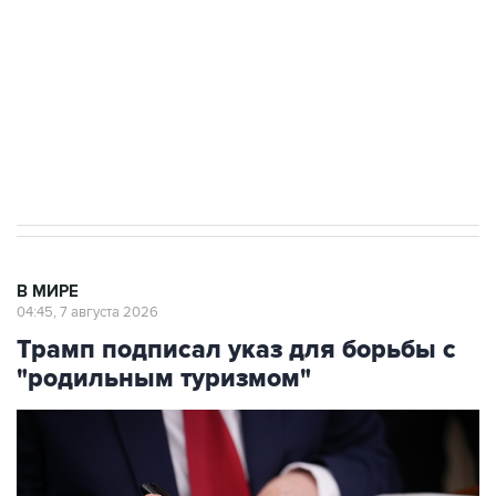
Как российские медицинские технологии
выходят на мировые рынки
Социальная реклама, АНО «Национальные приоритеты».
ИНН 7725383515 Erid: F7NfYUJCUneVdTRF8PRs
Аксенов сообщил о четвертом погибшем в
результате атаки ВСУ на Крым
В МИРЕ
04:45, 7 августа 2026
Трамп подписал указ для борьбы с
"родильным туризмом"