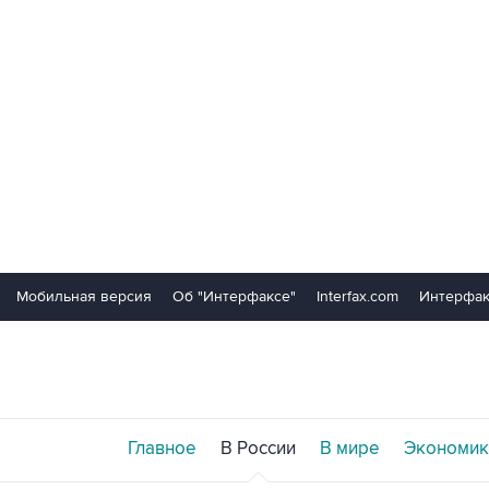
Мобильная версия
Об "Интерфаксе"
Interfax.com
Интерфак
Главное
В России
В мире
Экономик