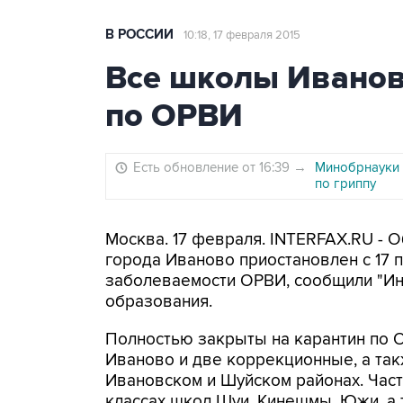
В РОССИИ
10:18, 17 февраля 2015
Все школы Иванов
по ОРВИ
Есть обновление от 16:39
→
Минобрнауки 
по гриппу
Москва. 17 февраля. INTERFAX.RU - 
города Иваново приостановлен с 17 п
заболеваемости ОРВИ, сообщили "Ин
образования.
Полностью закрыты на карантин по
Иваново и две коррекционные, а так
Ивановском и Шуйском районах. Част
классах школ Шуи, Кинешмы, Южи, а