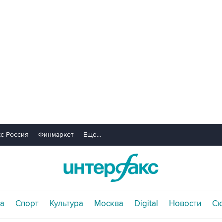
с-Россия
Финмаркет
Еще...
а
Спорт
Культура
Москва
Digital
Новости
С