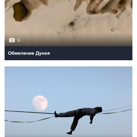
9
Обмеление Дуная