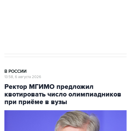
выходят на мировые рынки
Социальная реклама, АНО «Национальные приоритеты».
ИНН 7725383515 Erid: F7NfYUJCUneVdTRF8PRs
Трамп заявил, что переговоры с Ираном
начнутся в понедельник
В РОССИИ
13:58, 6 августа 2026
Ректор МГИМО предложил
квотировать число олимпиадников
при приёме в вузы