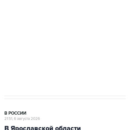
ФСБ сообщила о задержании в Приморье
подростков, готовивших теракт на объекте
Росгвардии
Как российские медицинские технологии
выходят на мировые рынки
Социальная реклама, АНО «Национальные приоритеты».
ИНН 7725383515 Erid: F7NfYUJCUneVdTRF8PRs
Аксенов сообщил о четвертом погибшем в
результате атаки ВСУ на Крым
В РОССИИ
21:51, 6 августа 2026
В Ярославской области