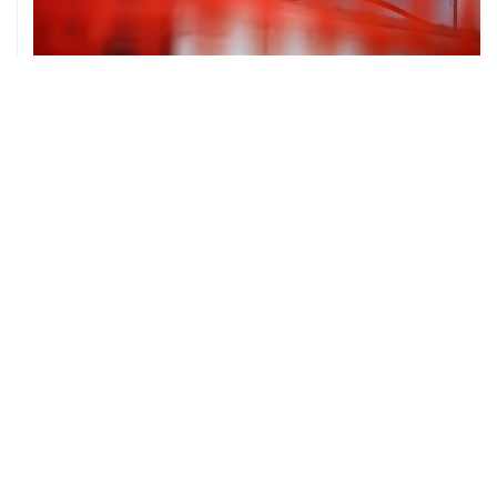
06 августа, 16:02
Международные резервы России с 24 по 31 июля
сократились на $11,8 млрд
ХРОНИКИ СОБЫТИЙ
❮
❯