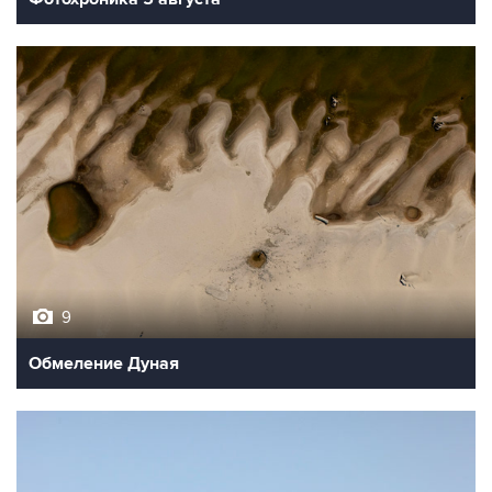
9
Обмеление Дуная