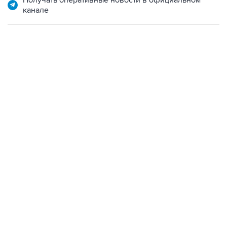
Получать оперативные новости в официальном
канале
01:09, 7 августа 2026
В МИРЕ