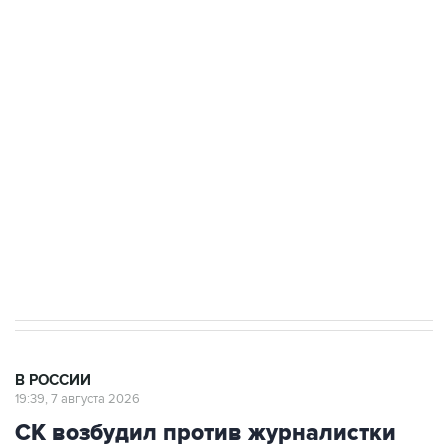
ФСБ сообщила о задержании в Приморье
подростков, готовивших теракт на объекте
Росгвардии
Беспилотные технологии и ИИ на службе у
электросетевых объектов и агрокомплексов
Социальная реклама, АНО «Национальные приоритеты».
ИНН 7725383515 Erid: F7NfYUJCUneVdwcydK6A
Аксенов сообщил о четвертом погибшем в
результате атаки ВСУ на Крым
В РОССИИ
19:39, 7 августа 2026
СК возбудил против журналистки