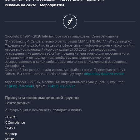
Реклама на сайте
Мероприятия
Copyright © 1991—2026 Interfax. Все права защищены. Сетевое издание
"Интерфакс.ру". Свидетельство о регистрации СМИ ЭЛ № ФС 77 - 84928 выдано
Федеральной службой по надзору в сфере связи, информационных технологий и
массовых коммуникаций (Роскомнадзор) 21.03.2023. Вся информация,
размещенная на данном веб-сайте, предназначена только для персонального
пользования и не подлежит дальнейшему воспроизведению и/или
распространению в какой-либо форме, иначе как с письменного разрешения
Интерфакса.
Сайт Interfax.ru (далее – сайт) использует файлы cookie. Продолжая работу с
сайтом, Вы соглашаетесь на сбор и последующую
обработку файлов cookie
.
Адрес: Россия, 127006, Москва, 1-я Тверская-Ямская улица, дом 2, стр.1, тел.:
+7 (499) 250-98-40
, факс:
+7 (499) 250-97-27
Продукты информационной группы
"Интерфакс"
Информация о компаниях, товарах и людях
СПАРК
X-Compliance
СКАУТ
Маркер
АСТРА