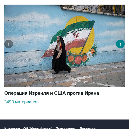
❮
❯
В
Операция Израиля и США против Ирана
1
3493 материалов
Контакты
Об "Интерфаксе"
Пресс-центр
Вакансии