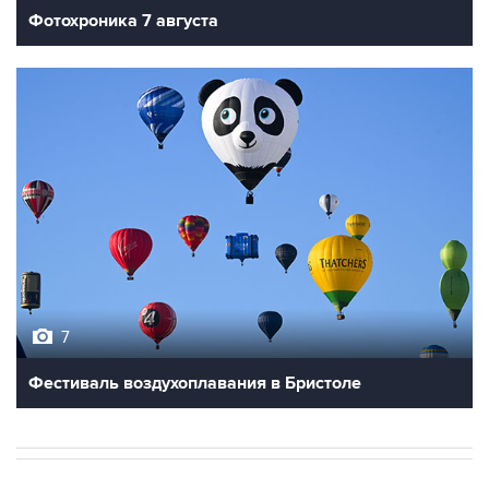
Фотохроника 7 августа
7
Фестиваль воздухоплавания в Бристоле