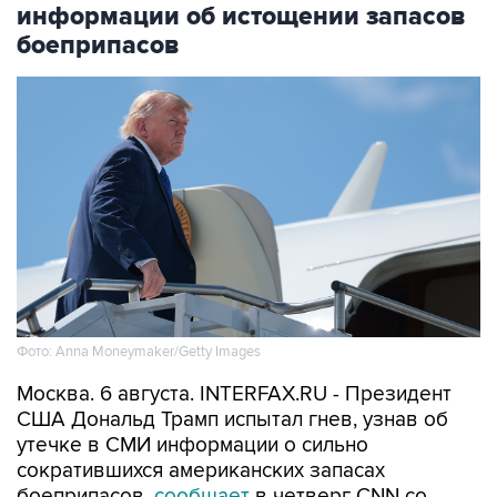
информации об истощении запасов
боеприпасов
Фото: Anna Moneymaker/Getty Images
Москва. 6 августа. INTERFAX.RU - Президент
США Дональд Трамп испытал гнев, узнав об
утечке в СМИ информации о сильно
сократившихся американских запасах
боеприпасов,
сообщает
в четверг CNN со