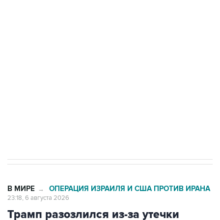
Трамп заявил, что переговоры с Ираном
начнутся в понедельник
Как российские медицинские технологии
выходят на мировые рынки
Социальная реклама, АНО «Национальные приоритеты».
ИНН 7725383515 Erid: F7NfYUJCUneVdTRF8PRs
Число погибших при атаке БПЛА под
Геленджиком выросло до шести
В МИРЕ
ОПЕРАЦИЯ ИЗРАИЛЯ И США ПРОТИВ ИРАНА
→
23:18, 6 августа 2026
Трамп разозлился из-за утечки