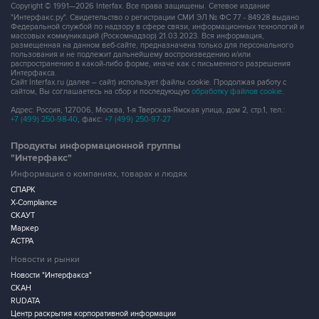
Copyright © 1991—2026 Interfax. Все права защищены. Сетевое издание
"Интерфакс.ру". Свидетельство о регистрации СМИ ЭЛ № ФС 77 - 84928 выдано
Федеральной службой по надзору в сфере связи, информационных технологий и
массовых коммуникаций (Роскомнадзор) 21.03.2023. Вся информация,
размещенная на данном веб-сайте, предназначена только для персонального
пользования и не подлежит дальнейшему воспроизведению и/или
распространению в какой-либо форме, иначе как с письменного разрешения
Интерфакса.
Сайт Interfax.ru (далее – сайт) использует файлы cookie. Продолжая работу с
сайтом, Вы соглашаетесь на сбор и последующую
обработку файлов cookie
.
Адрес: Россия, 127006, Москва, 1-я Тверская-Ямская улица, дом 2, стр.1, тел.:
+7 (499) 250-98-40
, факс:
+7 (499) 250-97-27
Продукты информационной группы
"Интерфакс"
Информация о компаниях, товарах и людях
СПАРК
X-Compliance
СКАУТ
Маркер
АСТРА
Новости и рынки
Новости "Интерфакса"
СКАН
RUDATA
Центр раскрытия корпоративной информации