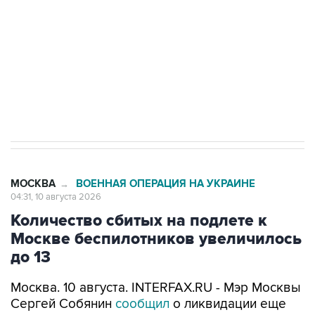
ИНН 7725383515 Erid: F7NfYUJCUneVdwcydK6A
Путин вывел "Шереметьево" из
стратегического списка с целью снять
препятствие для приватизации
МОСКВА
ВОЕННАЯ ОПЕРАЦИЯ НА УКРАИНЕ
→
04:31, 10 августа 2026
Количество сбитых на подлете к
Москве беспилотников увеличилось
до 13
Москва. 10 августа. INTERFAX.RU - Мэр Москвы
Сергей Собянин
сообщил
о ликвидации еще
пяти беспилотников, пытавшихся атаковать
столицу.