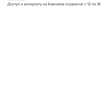
09 августа, 22:39
Число жертв атаки БПЛА на Белгород выросло до
шести
09 августа, 21:58
Два мирных жителя погибли, семеро пострадали в
результате атаки БПЛА на ДНР
09 августа, 20:30
Что произошло за день: воскресенье, 9 августа
09 августа, 18:04
Внуково обслуживает рейсы по согласованию
ХРОНИКИ СОБЫТИЙ