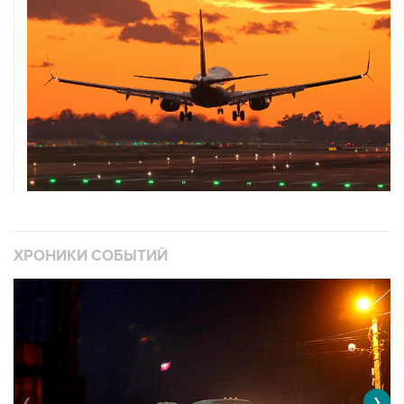
ХРОНИКИ СОБЫТИЙ
❮
❯