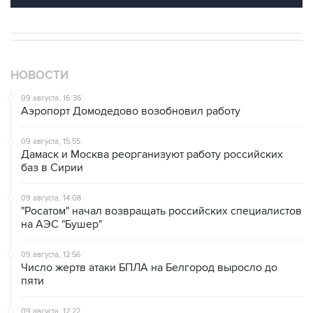
НОВОСТИ
09 августа, 16:36
Аэропорт Домодедово возобновил работу
09 августа, 15:55
Дамаск и Москва реорганизуют работу российских
баз в Сирии
09 августа, 14:08
"Росатом" начал возвращать российских специалистов
на АЭС "Бушер"
09 августа, 12:56
Число жертв атаки БПЛА на Белгород выросло до
пяти
09 августа, 12:22
Один человек пострадал в Новороссийске из-за
падения обломков БПЛА