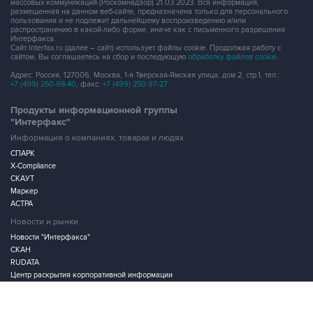
распространению в какой-либо форме, иначе как с письменного разрешения
Интерфакса.
Сайт Interfax.ru (далее – сайт) использует файлы cookie. Продолжая работу с
сайтом, Вы соглашаетесь на сбор и последующую
обработку файлов cookie
.
Адрес: Россия, 127006, Москва, 1-я Тверская-Ямская улица, дом 2, стр.1, тел.:
+7 (499) 250-98-40
, факс:
+7 (499) 250-97-27
Продукты информационной группы
"Интерфакс"
Информация о компаниях, товарах и людях
СПАРК
X-Compliance
СКАУТ
Маркер
АСТРА
Новости и рынки
Новости "Интерфакса"
СКАН
RUDATA
Центр раскрытия корпоративной информации