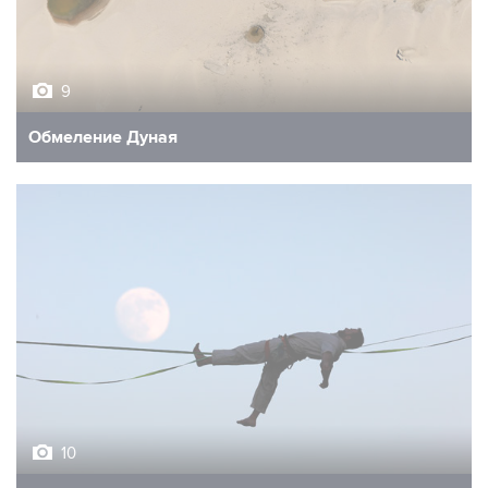
9
Обмеление Дуная
10