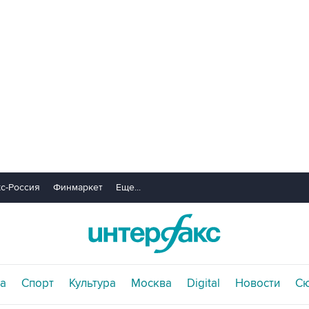
с-Россия
Финмаркет
Еще...
а
Спорт
Культура
Москва
Digital
Новости
С