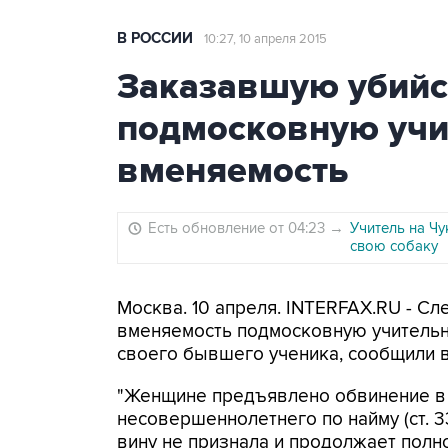
В РОССИИ
10:27, 10 апреля 2015
Заказавшую убийс
подмосковную учи
вменяемость
Есть обновление от 04:23
→
Учитель на Чу
свою собаку
Москва. 10 апреля. INTERFAX.RU - С
вменяемость подмосковную учительн
своего бывшего ученика, сообщили в
"Женщине предъявлено обвинение в 
несовершеннолетнего по найму (ст. 33,
вину не признала и продолжает полн