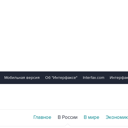
Мобильная версия
Об "Интерфаксе"
Interfax.com
Интерфак
Главное
В России
В мире
Экономик