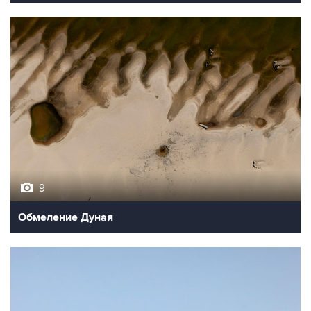
9
Обмеление Дуная