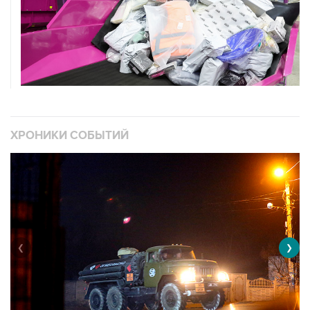
ХРОНИКИ СОБЫТИЙ
❮
❯