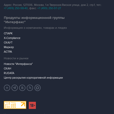
Адрес: Россия, 127006, Москва, 1-я Тверская-Ямская улица, дом 2, стр.1, тел.:
+7 (499) 250-98-40
, факс:
+7 (499) 250-97-27
Продукты информационной группы
"Интерфакс"
Информация о компаниях, товарах и людях
СПАРК
X-Compliance
СКАУТ
Маркер
АСТРА
Новости и рынки
Новости "Интерфакса"
СКАН
RUDATA
Центр раскрытия корпоративной информации