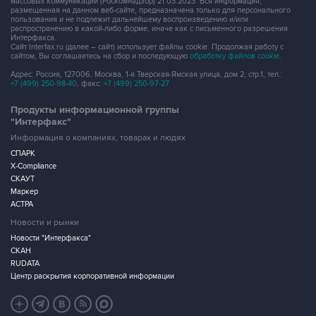
массовых коммуникаций (Роскомнадзор) 21.03.2023. Вся информация,
размещенная на данном веб-сайте, предназначена только для персонального
пользования и не подлежит дальнейшему воспроизведению и/или
распространению в какой-либо форме, иначе как с письменного разрешения
Интерфакса.
Сайт Interfax.ru (далее – сайт) использует файлы cookie. Продолжая работу с
сайтом, Вы соглашаетесь на сбор и последующую
обработку файлов cookie
.
Адрес: Россия, 127006, Москва, 1-я Тверская-Ямская улица, дом 2, стр.1, тел.:
+7 (499) 250-98-40
, факс:
+7 (499) 250-97-27
Продукты информационной группы
"Интерфакс"
Информация о компаниях, товарах и людях
СПАРК
X-Compliance
СКАУТ
Маркер
АСТРА
Новости и рынки
Новости "Интерфакса"
СКАН
RUDATA
Центр раскрытия корпоративной информации