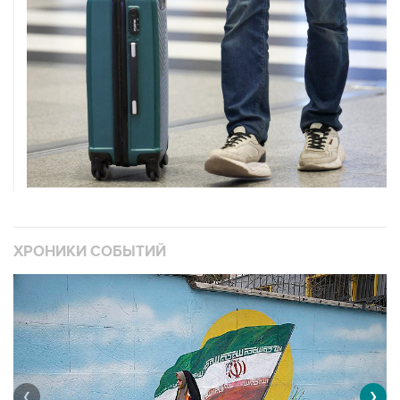
ХРОНИКИ СОБЫТИЙ
❮
❯