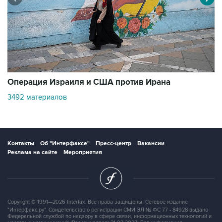
В
Операция Израиля и США против Ирана
1
3492 материалов
Контакты
Об "Интерфаксе"
Пресс-центр
Вакансии
Реклама на сайте
Мероприятия
Copyright © 1991—2026 Interfax. Все права защищены. Сетевое издание
"Интерфакс.ру". Свидетельство о регистрации СМИ ЭЛ № ФС 77 - 84928 выдано
Федеральной службой по надзору в сфере связи, информационных технологий и