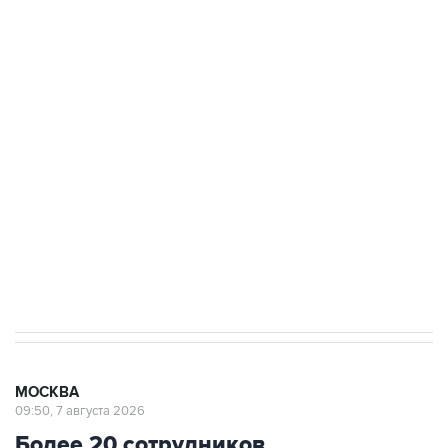
ФСБ сообщила о задержании в Приморье
подростков, готовивших теракт на объекте
Росгвардии
Беспилотные технологии и ИИ на службе у
электросетевых объектов и агрокомплексов
Социальная реклама, АНО «Национальные приоритеты».
ИНН 7725383515 Erid: F7NfYUJCUneVdwcydK6A
Аксенов сообщил о четвертом погибшем в
результате атаки ВСУ на Крым
МОСКВА
09:50, 7 августа 2026
Более 20 сотрудников