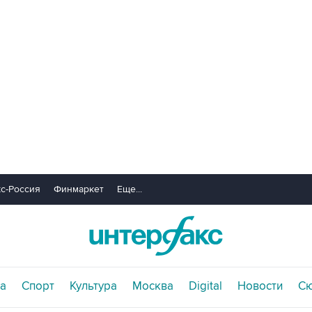
с-Россия
Финмаркет
Еще...
а
Спорт
Культура
Москва
Digital
Новости
С