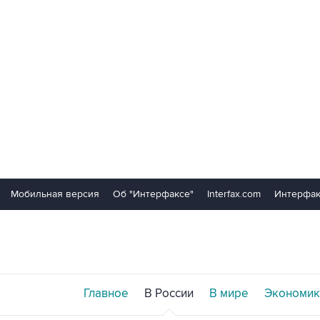
Мобильная версия
Об "Интерфаксе"
Interfax.com
Интерфак
Главное
В России
В мире
Экономик