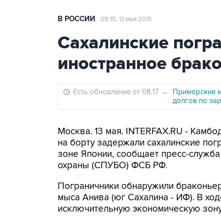
В РОССИИ
09:15, 13 мая 2015
Сахалинские погр
иностранное брак
Есть обновление от 08:17
→
Приморские м
долгов по за
Москва. 13 мая. INTERFAX.RU - Камбо
на борту задержали сахалинские пог
зоне Японии, сообщает пресс-служб
охраны (СПУБО) ФСБ РФ.
Пограничники обнаружили браконьер
мыса Анива (юг Сахалина - ИФ). В хо
исключительную экономическую зону 