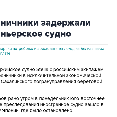
аничники задержали
оньерское судно
оряки потребовали арестовать теплоход из Белиза из-за
рплате
джийское судно Stella с российским экипажем
раничники в исключительной экономической
а Сахалинского погрануправления береговой
ов рано утром в понедельник юго-восточнее
де преследования иностранное судно зашло в
Японии, где было остановлено.