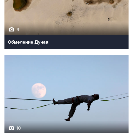
9
Обмеление Дуная
10