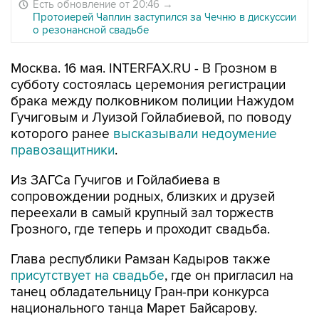
Есть обновление от 20:46
→
Протоиерей Чаплин заступился за Чечню в дискуссии
о резонансной свадьбе
Москва. 16 мая. INTERFAX.RU - В Грозном в
субботу состоялась церемония регистрации
брака между полковником полиции Нажудом
Гучиговым и Луизой Гойлабиевой, по поводу
которого ранее
высказывали недоумение
правозащитники
.
Из ЗАГСа Гучигов и Гойлабиева в
сопровождении родных, близких и друзей
переехали в самый крупный зал торжеств
Грозного, где теперь и проходит свадьба.
Глава республики Рамзан Кадыров также
присутствует на свадьбе
, где он пригласил на
танец обладательницу Гран-при конкурса
национального танца Марет Байсарову.