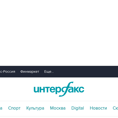
с-Россия
Финмаркет
Еще...
а
Спорт
Культура
Москва
Digital
Новости
С