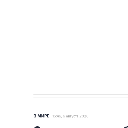
Три человека погибли, двое ра
Удмуртии
Путин сообщил о решении сосре
тыла Минобороны
Как российские медицинские т
Социальная реклама, АНО «Национальные приоритеты».
И
Трамп заявил, что переговоры 
В МИРЕ
16:46, 6 августа 2026