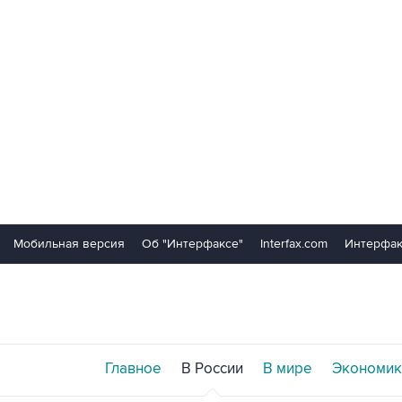
Мобильная версия
Об "Интерфаксе"
Interfax.com
Интерфак
Главное
В России
В мире
Экономик