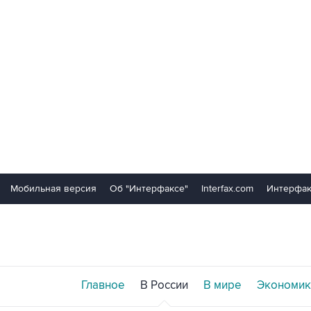
Мобильная версия
Об "Интерфаксе"
Interfax.com
Интерфак
Главное
В России
В мире
Экономик