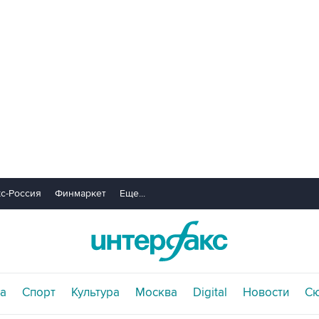
с-Россия
Финмаркет
Еще...
а
Спорт
Культура
Москва
Digital
Новости
С