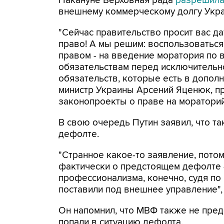
Накануне Верховная рада
разрешил
внешнему коммерческому долгу Укр
"Сейчас правительство просит вас да
право! А мы решим: воспользоваться
правом - на введение моратория по
обязательствам перед исключительн
обязательств, которые есть в дополне
министр Украины Арсений Яценюк, п
законопроекты о праве на моратори
В свою очередь Путин заявил, что т
дефолте.
"Странное какое-то заявление, пото
фактически о предстоящем дефолте -
профессионализма, конечно, судя по в
поставили под внешнее управление", 
Он напомнил, что МВФ также не пред
попали в ситуацию дефолта.