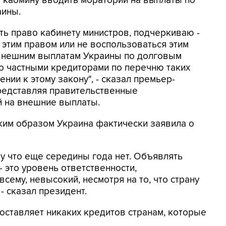
а
кабмину вводить мораторий на выплаты по
аины.
ть право кабинету министров, подчеркиваю -
 этим правом или не воспользоваться этим
 внешним выплатам Украины по долговым
о частными кредиторами по перечню таких
нии к этому закону", - сказал премьер-
редставляя правительственные
й на внешние выплаты.
аким образом Украина фактически заявила о
му что еще середины года нет. Объявлять
 это уровень ответственности,
сему, невысокий, несмотря на то, что страну
- сказал президент.
оставляет никаких кредитов странам, которые