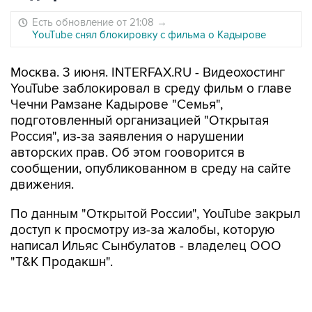
Есть обновление от 21:08
→
YоuTubе снял блокировку с фильма о Кадырове
Москва. 3 июня. INTERFAX.RU - Видеохостинг
YouTube заблокировал в среду фильм о главе
Чечни Рамзане Кадырове "Семья",
подготовленный организацией "Открытая
Россия", из-за заявления о нарушении
авторских прав. Об этом гооворится в
сообщении, опубликованном в среду на сайте
движения.
По данным "Открытой России", YouTube закрыл
доступ к просмотру из-за жалобы, которую
написал Ильяс Сынбулатов - владелец ООО
"Т&К Продакшн".
"В претензии господина Сынбулатова не
указано, какой именно фрагмент фильма