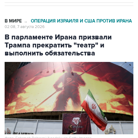
В МИРЕ
ОПЕРАЦИЯ ИЗРАИЛЯ И США ПРОТИВ ИРАНА
→
02:08, 7 августа 2026
В парламенте Ирана призвали
Трампа прекратить "театр" и
выполнить обязательства
Фото: Fatemeh Bahrami/Anadolu via Getty Images
Москва. 7 августа. INTERFAX.RU - В Тегеране