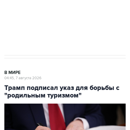
Социальная реклама, АНО «Национальные приоритеты».
ИНН 7725383515 Erid: F7NfYUJCUneVdTRF8PRs
Аксенов сообщил о четвертом погибшем в
результате атаки ВСУ на Крым
В МИРЕ
04:45, 7 августа 2026
Трамп подписал указ для борьбы с
"родильным туризмом"