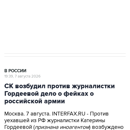
электросетевых объектов и агрокомплексов
Социальная реклама, АНО «Национальные приоритеты».
ИНН 7725383515 Erid: F7NfYUJCUneVdwcydK6A
Аксенов сообщил о четвертом погибшем в
результате атаки ВСУ на Крым
В РОССИИ
19:39, 7 августа 2026
СК возбудил против журналистки
Гордеевой дело о фейках о
российской армии
Москва. 7 августа. INTERFAX.RU - Против
уехавшей из РФ журналистки Катерины
Гордеевой (
признана иноагентом
) возбуждено