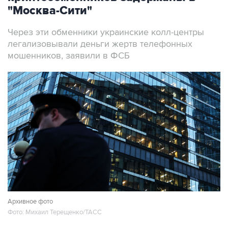
Через эти обменники украинские колл-центры
легализовывали деньги жертв телефонных
мошенников, заявили в ФСБ
Архивное фото
Фото: Михаил Терещенко/ТАСС
Москва. 7 августа. INTERFAX.RU - ФСБ
сообщила о задержании в Москве более 20