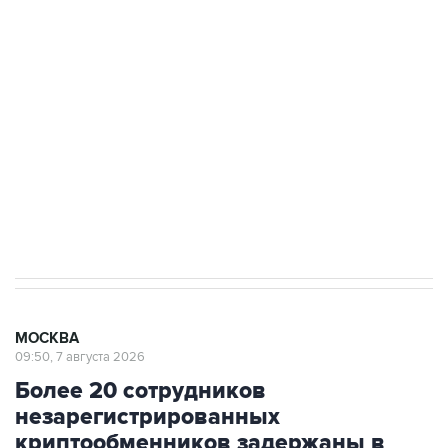
Беспилотные технологии и ИИ на службе у
электросетевых объектов и агрокомплексов
Социальная реклама, АНО «Национальные приоритеты».
ИНН 7725383515 Erid: F7NfYUJCUneVdwcydK6A
Аксенов сообщил о четвертом погибшем в
результате атаки ВСУ на Крым
МОСКВА
09:50, 7 августа 2026
Более 20 сотрудников
незарегистрированных
криптообменников задержаны в
"Москва-Сити"