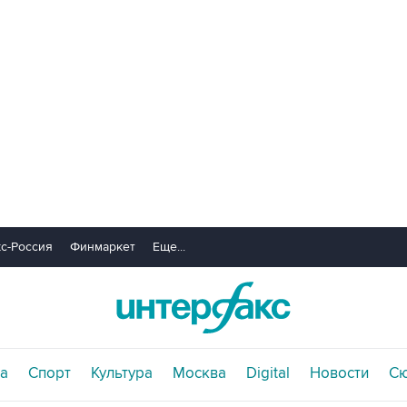
с-Россия
Финмаркет
Еще...
а
Спорт
Культура
Москва
Digital
Новости
С