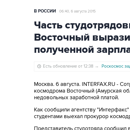
В РОССИИ
06:40, 6 августа 2015
Часть студотрядов
Восточный вырази
полученной зарпл
Есть обновление от 12:38
→
Роскосмос за
Москва. 6 августа. INTERFAX.RU - С
космодрома Восточный (Амурская обла
недовольных заработной платой.
Как сообщили агентству "Интерфакс" 
студентами выехал прокурор космод
Представитель студотряда сообщил в