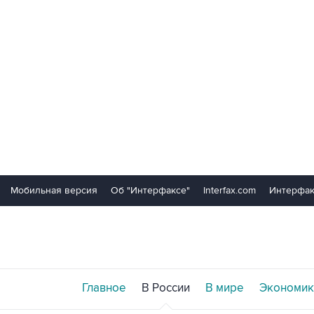
Мобильная версия
Об "Интерфаксе"
Interfax.com
Интерфак
Главное
В России
В мире
Экономик