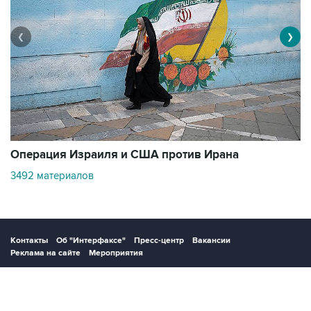
❮
❯
В
Операция Израиля и США против Ирана
1
3492 материалов
Контакты
Об "Интерфаксе"
Пресс-центр
Вакансии
Реклама на сайте
Мероприятия
Copyright © 1991—2026 Interfax. Все права защищены. Сетевое издание
"Интерфакс.ру". Свидетельство о регистрации СМИ ЭЛ № ФС 77 - 84928 выдано