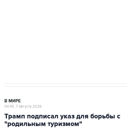
подростков, готовивших теракт на объекте
Росгвардии
Как российские медицинские технологии
выходят на мировые рынки
Социальная реклама, АНО «Национальные приоритеты».
ИНН 7725383515 Erid: F7NfYUJCUneVdTRF8PRs
Аксенов сообщил о четвертом погибшем в
результате атаки ВСУ на Крым
В МИРЕ
04:45, 7 августа 2026
Трамп подписал указ для борьбы с
"родильным туризмом"