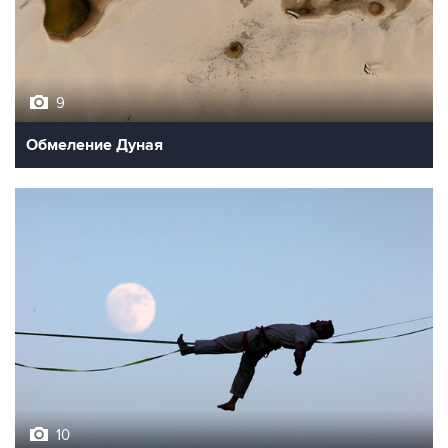
9
Обмеление Дуная
10