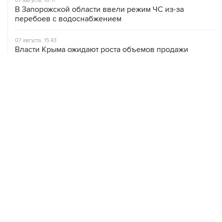
07 августа, 15:43
Власти Крыма ожидают роста объемов продажи
бензина со следующей недели
07 августа, 15:17
ВС рассмотрит 10 августа иск об отмене регистрации
списка кандидатов от "Яблока" на выборы в ГД
ХРОНИКИ СОБЫТИЙ
❮
❯