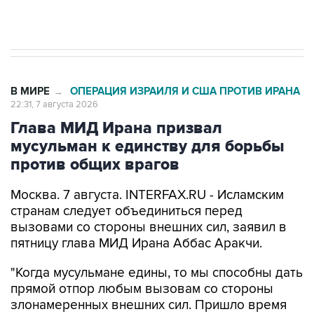
В МИРЕ
ОПЕРАЦИЯ ИЗРАИЛЯ И США ПРОТИВ ИРАНА
→
22:31, 7 августа 2026
Глава МИД Ирана призвал
мусульман к единству для борьбы
против общих врагов
Москва. 7 августа. INTERFAX.RU - Исламским
странам следует объединиться перед
вызовами со стороны внешних сил, заявил в
пятницу глава МИД Ирана Аббас Аракчи.
"Когда мусульмане едины, то мы способны дать
прямой отпор любым вызовам со стороны
злонамеренных внешних сил. Пришло время
полагаться только на самих себя и проявлять
сплоченность в духе истинного братства", -