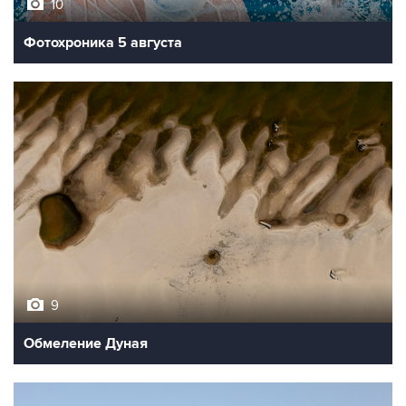
10
Фотохроника 5 августа
9
Обмеление Дуная