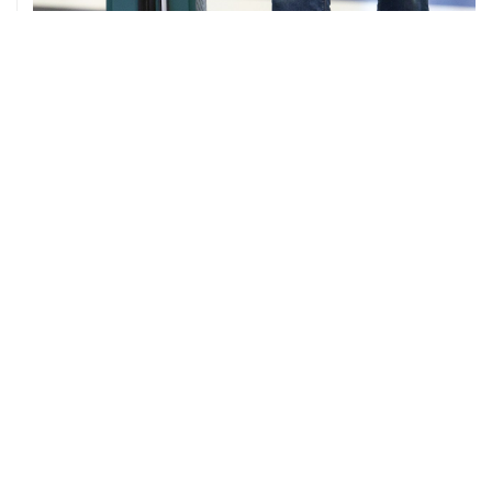
ХРОНИКИ СОБЫТИЙ
❮
❯