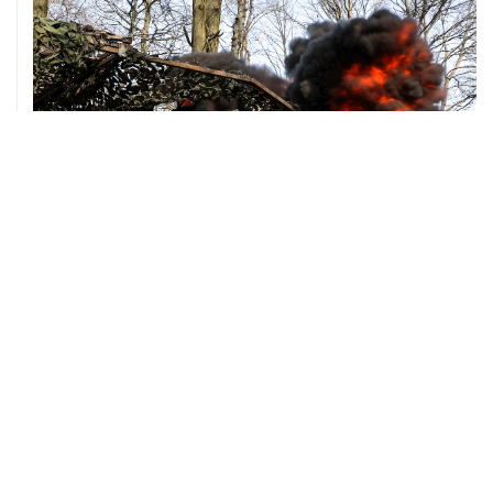
ХРОНИКИ СОБЫТИЙ
❮
❯