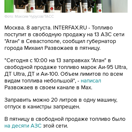
Фото: Максим Чурусов/ТАСС
Москва. 8 августа. INTERFAX.RU - Топливо
поступит в свободную продажу на 13 АЗС сети
"Атан" в Севастополе, сообщил губернатор
города Михаил Развожаев в пятницу.
"Сегодня с 10:00 на 13 заправках "Атан" в
свободной продаже топливо марок Аи-95 Ultra,
ДТ Ultra, ДТ и Аи-100. Объем лимитов по всем
видам топлива небольшой", -
написал
Развожаев в своем канале в Max.
Заправить можно 20 литров в одну машину,
отпуск в канистры запрещен.
В пятницу в свободной продаже топливо было
на десяти АЗС
этой сети.
Как сообщалось, 22 мая из-за логистических