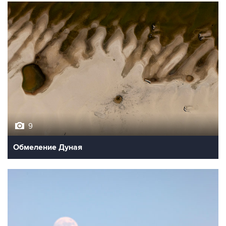
9
Обмеление Дуная