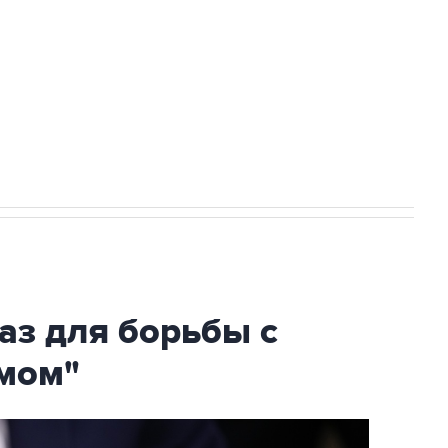
ехнологии выходят на мировые рынки
НН 7725383515 Erid: F7NfYUJCUneVdTRF8PRs
огибшем в результате атаки ВСУ на
аз для борьбы с
мом"