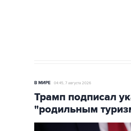
Как российские медицинские т
Социальная реклама, АНО «Национальные приоритеты».
И
Аксенов сообщил о четвертом п
Крым
В МИРЕ
04:45, 7 августа 2026
Трамп подписал ук
"родильным туриз