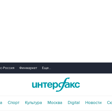
с-Россия
Финмаркет
Еще...
а
Спорт
Культура
Москва
Digital
Новости
С