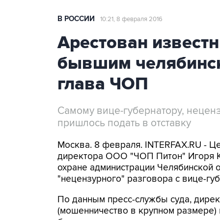
В РОССИИ
10:21, 8 февраля 2016
Арестован известн
бывшим челябинск
глава ЧОП
Самому вице-губернатору, нецен
пришлось подать в отставку
Москва. 8 февраля. INTERFAX.RU - Ц
директора ООО "ЧОП Питон" Игоря К
охране администрации Челябинской о
"нецензурного" разговора с вице-г
По данным пресс-службы суда, дирек
(мошенничество в крупном размере) 