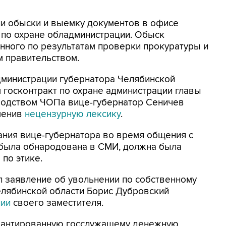
и обыски и выемку документов в офисе
 по охране обладминистрации. Обыск
нного по результатам проверки прокуратуры и
 правительством.
министрации губернатора Челябинской
 госконтракт по охране администрации главы
оводством ЧОПа вице-губернатор Сеничев
именив
нецензурную лексику
.
ния вице-губернатора во время общения с
 была обнародована в СМИ, должна была
по этике.
ал заявление об увольнении по собственному
елябинской области Борис Дубровский
нии
своего заместителя.
арантированную госслужащему денежную