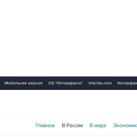
Мобильная версия
Об "Интерфаксе"
Interfax.com
Интерфак
Главное
В России
В мире
Экономик