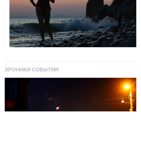
ХРОНИКИ СОБЫТИЙ
❮
❯