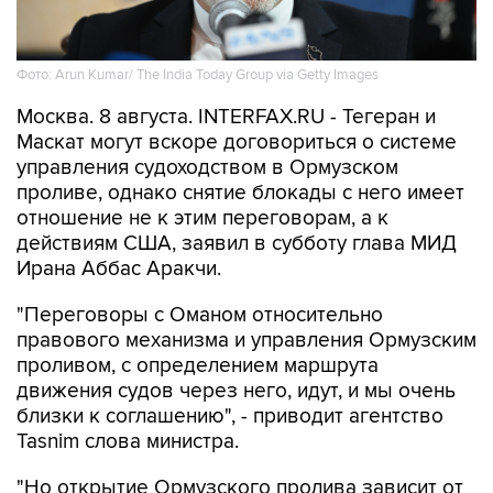
Фото: Arun Kumar/ The India Today Group via Getty Images
Москва. 8 августа. INTERFAX.RU - Тегеран и
Маскат могут вскоре договориться о системе
управления судоходством в Ормузском
проливе, однако снятие блокады с него имеет
отношение не к этим переговорам, а к
действиям США, заявил в субботу глава МИД
Ирана Аббас Аракчи.
"Переговоры с Оманом относительно
правового механизма и управления Ормузским
проливом, с определением маршрута
движения судов через него, идут, и мы очень
близки к соглашению", - приводит агентство
Tasnim слова министра.
"Но открытие Ормузского пролива зависит от