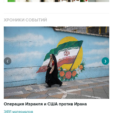
ХРОНИКИ СОБЫТИЙ
❮
❯
В
Операция Израиля и США против Ирана
11
3491 материалов