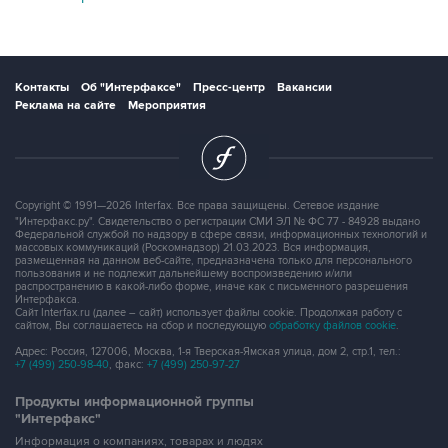
Контакты
Об "Интерфаксе"
Пресс-центр
Вакансии
Реклама на сайте
Мероприятия
Copyright © 1991—2026 Interfax. Все права защищены. Сетевое издание
"Интерфакс.ру". Свидетельство о регистрации СМИ ЭЛ № ФС 77 - 84928 выдано
Федеральной службой по надзору в сфере связи, информационных технологий и
массовых коммуникаций (Роскомнадзор) 21.03.2023. Вся информация,
размещенная на данном веб-сайте, предназначена только для персонального
пользования и не подлежит дальнейшему воспроизведению и/или
распространению в какой-либо форме, иначе как с письменного разрешения
Интерфакса.
Сайт Interfax.ru (далее – сайт) использует файлы cookie. Продолжая работу с
сайтом, Вы соглашаетесь на сбор и последующую
обработку файлов cookie
.
Адрес: Россия, 127006, Москва, 1-я Тверская-Ямская улица, дом 2, стр.1, тел.:
+7 (499) 250-98-40
, факс:
+7 (499) 250-97-27
Продукты информационной группы
"Интерфакс"
Информация о компаниях, товарах и людях
СПАРК
X-Compliance