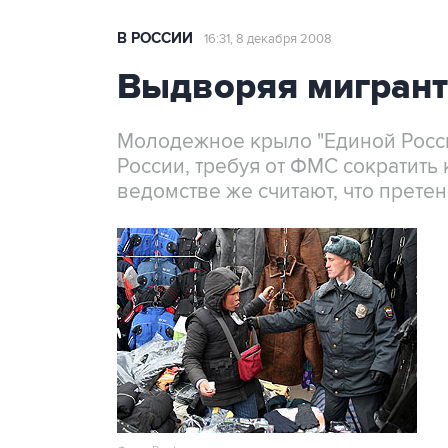
В РОССИИ
16:31, 8 декабря 2008
Выдворяя мигран
Молодежное крыло "Единой Росси
России, требуя от ФМС сократить 
ведомстве же считают, что претен