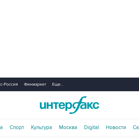
с-Россия
Финмаркет
Еще...
а
Спорт
Культура
Москва
Digital
Новости
С