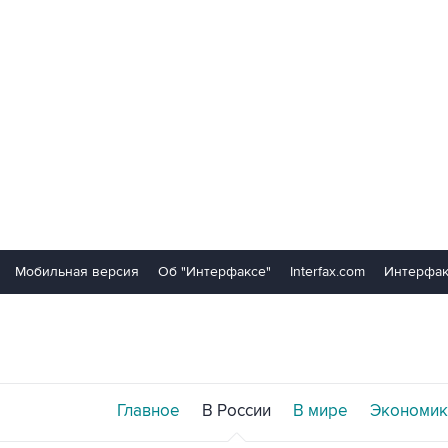
Мобильная версия
Об "Интерфаксе"
Interfax.com
Интерфак
Главное
В России
В мире
Экономик