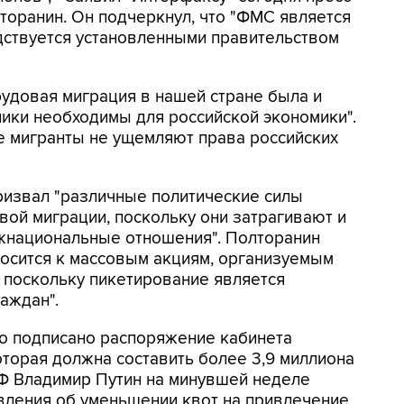
торанин. Он подчеркнул, что "ФМС является
дствуется установленными правительством
трудовая миграция в нашей стране была и
ники необходимы для российской экономики".
е мигранты не ущемляют права российских
ризвал "различные политические силы
вой миграции, поскольку они затрагивают и
ежнациональные отношения". Полторанин
носится к массовым акциям, организуемым
, поскольку пикетирование является
аждан".
ло подписано распоряжение кабинета
оторая должна составить более 3,9 миллиона
РФ Владимир Путин на минувшей неделе
вления об уменьшении квот на привлечение