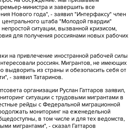
опрос на обсуждение. Мы призываем
премьер-министра и завершить все
ия Нового года", - заявил "Интерфаксу" член
а центрального штаба "Молодой гвардии"
в непростой ситуации, вызванной кризисом,
овия для получения россиянами новых рабочих
вки на привлечение иностранной рабочей силы
аинтересовали россиян. Мигрантов, не имеющих
но выдворить из страны и обезопасить себя от
", - заявил Татаринов.
тсовета организации Руслан Гаттаров заявил,
ниторинг ситуации с трудовыми мигрантами в
местные рейды с Федеральной миграционной
продолжать мониторинг на еженедельной
щедоступны, в том числе и для тех ведомств,
ми мигрантами", - сказал Гаттаров