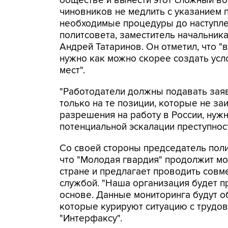
обществе и вынести этот сложный в
чиновников не медлить с указанием 
необходимые процедуры до наступлен
политсовета, заместитель начальник
Андрей Татаринов. Он отметил, что "
нужно как можно скорее создать усл
мест".
"Работодатели должны подавать зая
только на те позиции, которые не з
разрешения на работу в России, нуж
потенциальной эскалации преступности
Со своей стороны председатель поли
что "Молодая гвардия" продолжит мо
стране и предлагает проводить сов
службой. "Наша организация будет 
основе. Данные мониторинга будут об
которые курируют ситуацию с трудовы
"Интерфаксу".