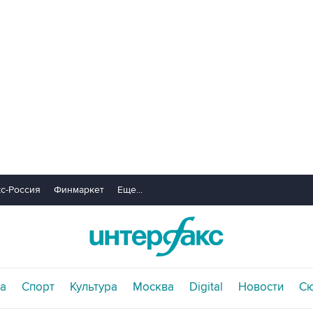
с-Россия
Финмаркет
Еще...
а
Спорт
Культура
Москва
Digital
Новости
С