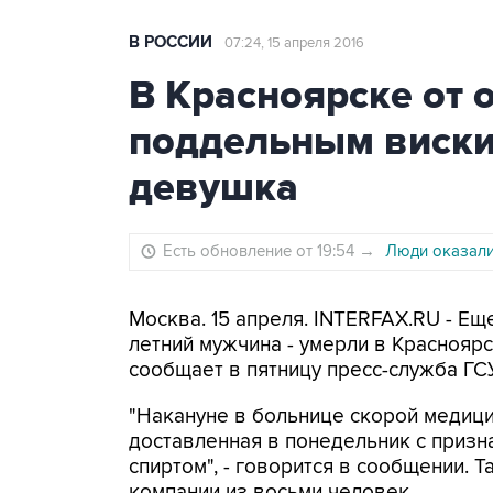
В РОССИИ
07:24, 15 апреля 2016
В Красноярске от 
поддельным виски
девушка
Есть обновление от 19:54
→
Люди оказали
Москва. 15 апреля. INTERFAX.RU - Ещ
летний мужчина - умерли в Краснояр
сообщает в пятницу пресс-служба ГС
"Накануне в больнице скорой медици
доставленная в понедельник с приз
спиртом", - говорится в сообщении. Т
компании из восьми человек.