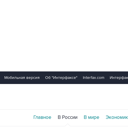
Мобильная версия
Об "Интерфаксе"
Interfax.com
Интерфак
Главное
В России
В мире
Экономик