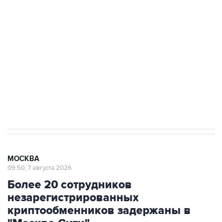
Росгвардии
Беспилотные технологии и ИИ на службе у
электросетевых объектов и агрокомплексов
Социальная реклама, АНО «Национальные приоритеты».
ИНН 7725383515 Erid: F7NfYUJCUneVdwcydK6A
Аксенов сообщил о четвертом погибшем в
результате атаки ВСУ на Крым
МОСКВА
09:50, 7 августа 2026
Более 20 сотрудников
незарегистрированных
криптообменников задержаны в