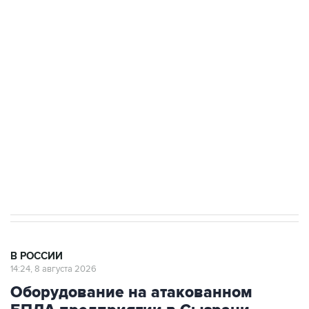
Промышленное предприятие в Самарской
области подверглось атаке БПЛА
Беспилотные технологии и ИИ на службе у
электросетевых объектов и агрокомплексов
Социальная реклама, АНО «Национальные приоритеты».
ИНН 7725383515 Erid: F7NfYUJCUneVdwcydK6A
Кабмин РФ разрешил до 1 июля 2027 года
импорт, выпуск и обращение бензина Евро 2,
Евро 3, Евро 4
В РОССИИ
14:24, 8 августа 2026
Оборудование на атакованном